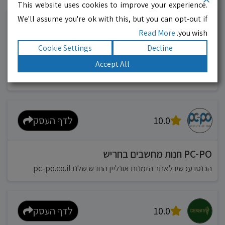
עסקים מומלצים!
רוצים גם? לחצו כאן
This website uses cookies to improve your experience.
We'll assume you're ok with this, but you can opt-out if
10.0
לדף העסק
Read More
you wish.
Cookie Settings
Decline
מוניות רחובות בילו
Accept All
אפשר להזמין מונית בכל רגע 24/6
10.0
לדף העסק
PC-PO חנות מחשבים בחריש
הכנסו עכשיו לאתר הזמנות אונליין החדש שלנו pc-po.co.il
10.0
לדף העסק