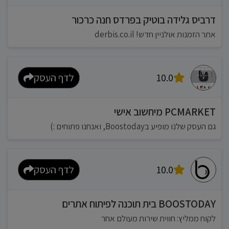
דרביס גלידה בוטיק בפרדס חנה כרכור
אתר הזמנות אולניין חדש! derbis.co.il
10.0
לדף העסק
PCMARKET מיחשוב אישי
גם העסק שלנו מופיע בBoostoday, ואנחנו פתוחים :)
10.0
לדף העסק
BOOSTODAY בית תוכנה לפיתוח אתרים
לקוח ממליץ: חווית שירות מעולם אחר