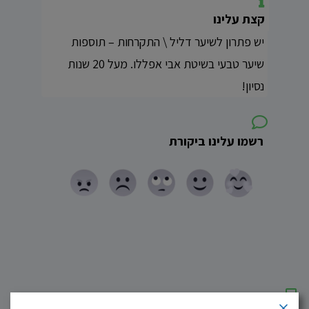
קצת עלינו
יש פתרון לשיער דליל \ התקרחות – תוספות
שיער טבעי בשיטת אבי אפללו. מעל 20 שנות
נסיון!
רשמו עלינו ביקורת