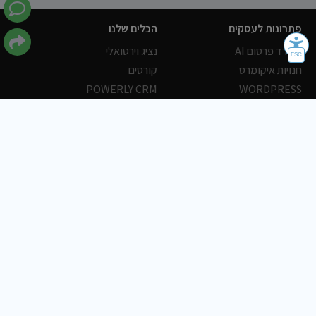
פתרונות לעסקים
הכלים שלנו
משרד פרסום AI
נציג וירטואלי
חנויות איקומרס
קורסים
POWERLY CRM
WORDPRESS
אחסון ושרתים
הלקוחות שלנו
פורטלים
עסקים
כתבות
אוכל
משרות
צריכים עזרה?
שלח פניה