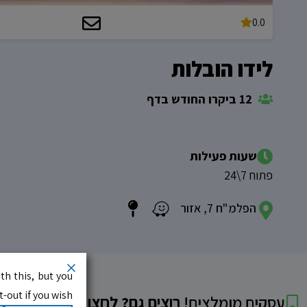
0.0
לידו הובלות
12 ביקרו החודש בדף
שעות פעילות
פתוח 7\24
הפלמ"ח 7, אזור
th this, but you
-out if you wish.
עסקים מומלצים!
רוצים גם? לחצו כאן