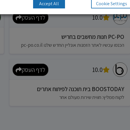
Accept All
Cookie Settings
10.0
לדף העסק
PC-PO חנות מחשבים בחריש
הכנסו עכשיו לאתר הזמנות אונליין החדש שלנו pc-po.co.il
10.0
לדף העסק
BOOSTODAY בית תוכנה לפיתוח אתרים
לקוח ממליץ: חווית שירות מעולם אחר