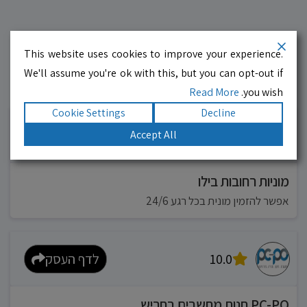
This website uses cookies to improve your experience.
We'll assume you're ok with this, but you can opt-out if
Read More
you wish.
עסקים מומלצים!
רוצים גם? לחצו כאן
Cookie Settings
Decline
10.0
לדף העסק
Accept All
מוניות רחובות בילו
אפשר להזמין מונית בכל רגע 24/6
10.0
לדף העסק
PC-PO חנות מחשבים בחריש