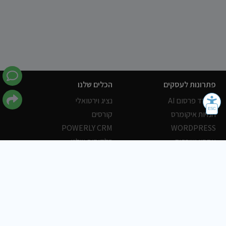
פתרונות לעסקים
הכלים שלנו
משרד פרסום AI
נציג וירטואלי
חנויות איקומרס
קורסים
POWERLY CRM
WORDPRESS
אחסון ושרתים
הלקוחות שלנו
פורטלים
עסקים
כתבות
אוכל
משרות