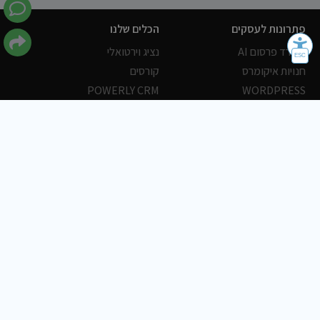
פתרונות לעסקים
הכלים שלנו
משרד פרסום AI
נציג וירטואלי
חנויות איקומרס
קורסים
POWERLY CRM
WORDPRESS
אחסון ושרתים
הלקוחות שלנו
פורטלים
עסקים
כתבות
אוכל
משרות
צריכים עזרה?
שלח פניה