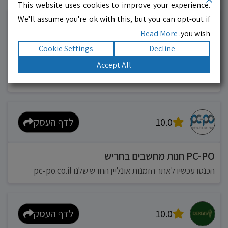
עסקים מומלצים!
רוצים גם? לחצו כאן
This website uses cookies to improve your experience.
We'll assume you're ok with this, but you can opt-out if
10.0
לדף העסק
Read More
you wish.
Cookie Settings
Decline
מוניות רחובות בילו
Accept All
אפשר להזמין מונית בכל רגע 24/6
10.0
לדף העסק
PC-PO חנות מחשבים בחריש
הכנסו עכשיו לאתר הזמנות אונליין החדש שלנו pc-po.co.il
10.0
לדף העסק