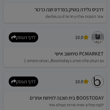
דרביס גלידה בוטיק בפרדס חנה כרכור
אתר הזמנות אולניין חדש! derbis.co.il
10.0
לדף העסק
PCMARKET מיחשוב אישי
גם העסק שלנו מופיע בBoostoday, ואנחנו פתוחים :)
10.0
לדף העסק
BOOSTODAY בית תוכנה לפיתוח אתרים
לקוח ממליץ: חווית שירות מעולם אחר