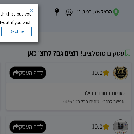
הרצל 76, רמת גן
th this, but you
-out if you wish.
Decline
עסקים מומלצים!
רוצים גם? לחצו כאן
10.0
לדף העסק
מוניות רחובות בילו
אפשר להזמין מונית בכל רגע 24/6
10.0
לדף העסק