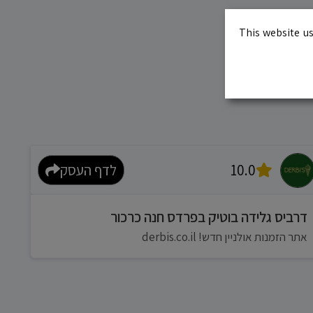
This website us
10.0
לדף העסק
דרביס גלידה בוטיק בפרדס חנה כרכור
אתר הזמנות אולניין חדש! derbis.co.il