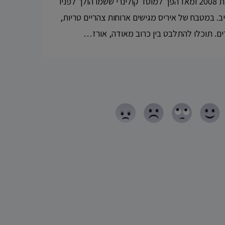
המטבח של איריס נפתח בשנת 2008 ומאז הפך למוסד קולינרי ששמו הולך לפניו
ב. במטבח של איריס מגישים ארוחות צהריים טריות,
ים. תוכלו להתלבט בין כרוב מאודה, אורז…