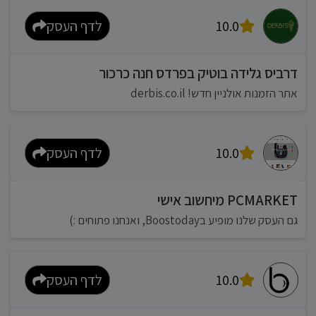
10.0
לדף העסק
דרביס גלידה בוטיק בפרדס חנה כרכור
אתר הזמנות אולניין חדש! derbis.co.il
10.0
לדף העסק
PCMARKET מיחשוב אישי
גם העסק שלנו מופיע בBoostoday, ואנחנו פתוחים :)
10.0
לדף העסק