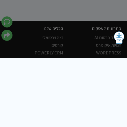
פתרונות לעסקים
הכלים שלנו
משרד פרסום AI
נציג וירטואלי
חנויות איקומרס
קורסים
POWERLY CRM
WORDPRESS
אחסון ושרתים
הלקוחות שלנו
פורטלים
עסקים
כתבות
אוכל
משרות
צריכים עזרה?
שלח פניה