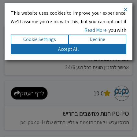
This website uses cookies to improve your experience.
עסקים מומלצים!
רוצים גם? לחצו כאן
We'll assume you're ok with this, but you can opt-out if
Read More
you wish.
10.0
לדף העסק
Cookie Settings
Decline
Accept All
מוניות רחובות בילו
אפשר להזמין מונית בכל רגע 24/6
10.0
לדף העסק
PC-PO חנות מחשבים בחריש
הכנסו עכשיו לאתר הזמנות אונליין החדש שלנו pc-po.co.il