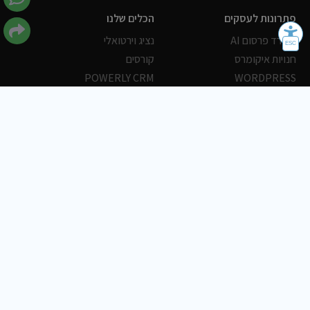
פתרונות לעסקים
הכלים שלנו
משרד פרסום AI
נציג וירטואלי
חנויות איקומרס
קורסים
POWERLY CRM
WORDPRESS
אחסון ושרתים
הלקוחות שלנו
פורטלים
עסקים
כתבות
אוכל
משרות
צריכים עזרה?
שלח פניה