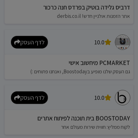
דרביס גלידה בוטיק בפרדס חנה כרכור
אתר הזמנות אולניין חדש! derbis.co.il
10.0
לדף העסק
PCMARKET מיחשוב אישי
גם העסק שלנו מופיע בBoostoday, ואנחנו פתוחים :)
10.0
לדף העסק
BOOSTODAY בית תוכנה לפיתוח אתרים
לקוח ממליץ: חווית שירות מעולם אחר