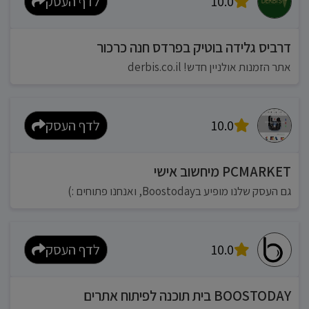
10.0
לדף העסק
דרביס גלידה בוטיק בפרדס חנה כרכור
אתר הזמנות אולניין חדש! derbis.co.il
10.0
לדף העסק
PCMARKET מיחשוב אישי
גם העסק שלנו מופיע בBoostoday, ואנחנו פתוחים :)
10.0
לדף העסק
BOOSTODAY בית תוכנה לפיתוח אתרים