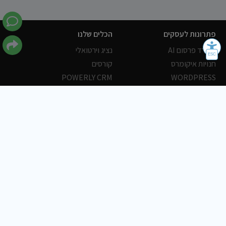
פתרונות לעסקים
הכלים שלנו
משרד פרסום AI
נציג וירטואלי
חנויות איקומרס
קורסים
POWERLY CRM
WORDPRESS
אחסון ושרתים
הלקוחות שלנו
פורטלים
עסקים
כתבות
אוכל
משרות
צריכים עזרה?
שלח פניה