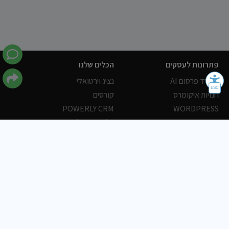
פתרונות לעסקים
הכלים שלנו
משרד פרסום AI
נציג וירטואלי
חנויות איקומרס
קורסים
POWERLY CRM
WORDPRESS
אחסון ושרתים
הלקוחות שלנו
פורטלים
עסקים
כתבות
אוכל
משרות
צריכים עזרה?