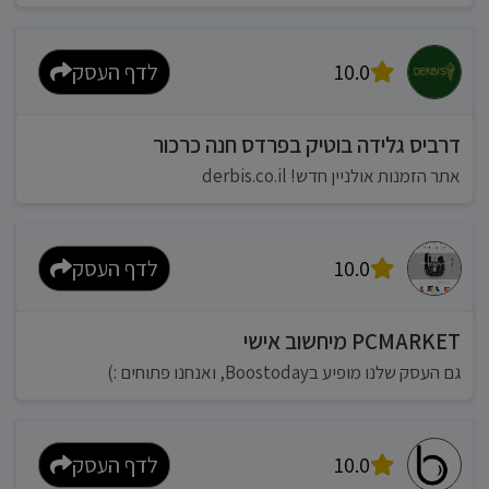
10.0
לדף העסק
דרביס גלידה בוטיק בפרדס חנה כרכור
אתר הזמנות אולניין חדש! derbis.co.il
10.0
לדף העסק
PCMARKET מיחשוב אישי
גם העסק שלנו מופיע בBoostoday, ואנחנו פתוחים :)
10.0
לדף העסק