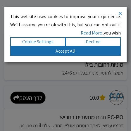
This website uses cookies to improve your experience.
We'll assume you're ok with this, but you can opt-out if
עסקים מומלצים!
רוצים גם? לחצו כאן
Read More
you wish.
Cookie Settings
Decline
10.0
לדף העסק
Accept All
מוניות רחובות בילו
אפשר להזמין מונית בכל רגע 24/6
10.0
לדף העסק
PC-PO חנות מחשבים בחריש
הכנסו עכשיו לאתר הזמנות אונליין החדש שלנו pc-po.co.il