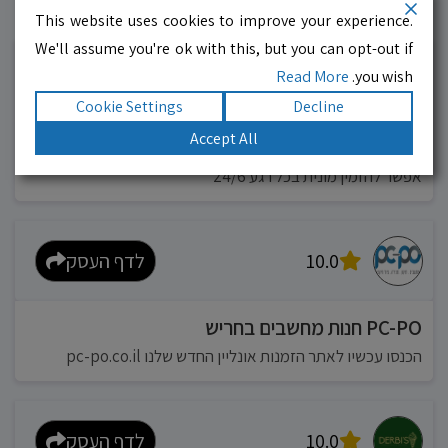
This website uses cookies to improve your experience.
עסקים מומלצים!
רוצים גם? לחצו כאן
We'll assume you're ok with this, but you can opt-out if
Read More
you wish.
10.0
לדף העסק
Cookie Settings
Decline
Accept All
מוניות רחובות בילו
אפשר להזמין מונית בכל רגע 24/6
10.0
לדף העסק
PC-PO חנות מחשבים בחריש
הכנסו עכשיו לאתר הזמנות אונליין החדש שלנו pc-po.co.il
10.0
לדף העסק