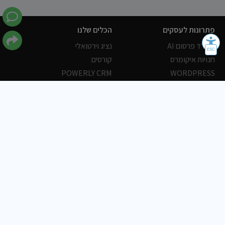
פתרונות לעסקים
הכלים שלנו
משרד פרסום AI
נציג וירטואלי
חנויות איקומרס
קורסים
POWERLY CRM
WORDPRESS
אחסון ושרתים
הלקוחות שלנו
פורטלים
עסקים
כתבות
אוכל
משרות
צריכים עזרה?
שלח פניה