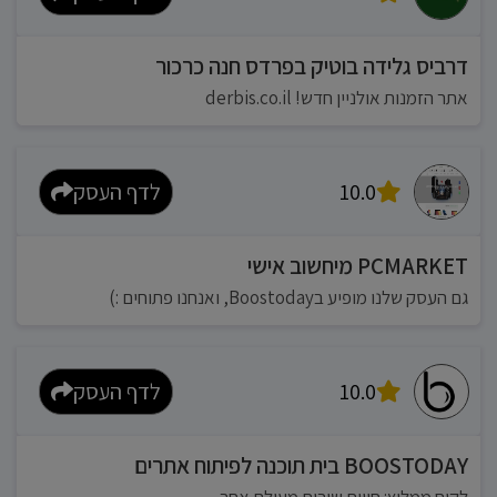
דרביס גלידה בוטיק בפרדס חנה כרכור
אתר הזמנות אולניין חדש! derbis.co.il
10.0
לדף העסק
PCMARKET מיחשוב אישי
גם העסק שלנו מופיע בBoostoday, ואנחנו פתוחים :)
10.0
לדף העסק
BOOSTODAY בית תוכנה לפיתוח אתרים
לקוח ממליץ: חווית שירות מעולם אחר