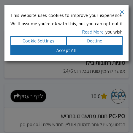
This website uses cookies to improve your experience.
We'll assume you're ok with this, but you can opt-out if
עסקים מומלצים!
רוצים גם? לחצו כאן
Read More
you wish.
Cookie Settings
Decline
10.0
לדף העסק
Accept All
מוניות רחובות בילו
אפשר להזמין מונית בכל רגע 24/6
10.0
לדף העסק
PC-PO חנות מחשבים בחריש
הכנסו עכשיו לאתר הזמנות אונליין החדש שלנו pc-po.co.il