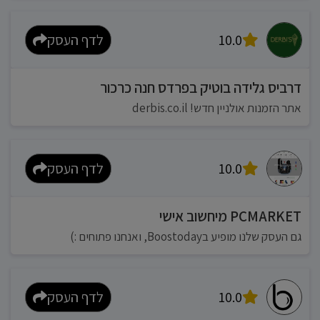
10.0
לדף העסק
דרביס גלידה בוטיק בפרדס חנה כרכור
אתר הזמנות אולניין חדש! derbis.co.il
10.0
לדף העסק
PCMARKET מיחשוב אישי
גם העסק שלנו מופיע בBoostoday, ואנחנו פתוחים :)
10.0
לדף העסק