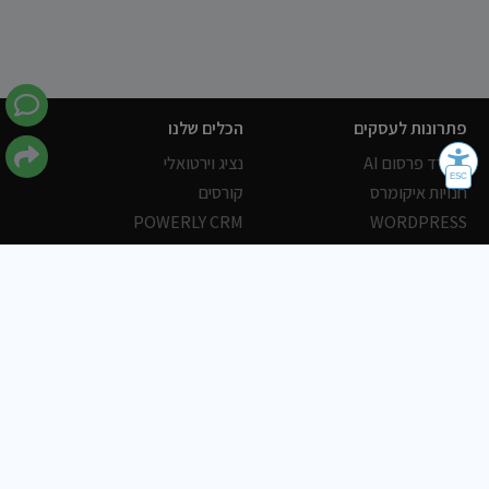
פתרונות לעסקים
הכלים שלנו
משרד פרסום AI
נציג וירטואלי
חנויות איקומרס
קורסים
POWERLY CRM
WORDPRESS
אחסון ושרתים
הלקוחות שלנו
פורטלים
עסקים
כתבות
אוכל
משרות
צריכים עזרה?