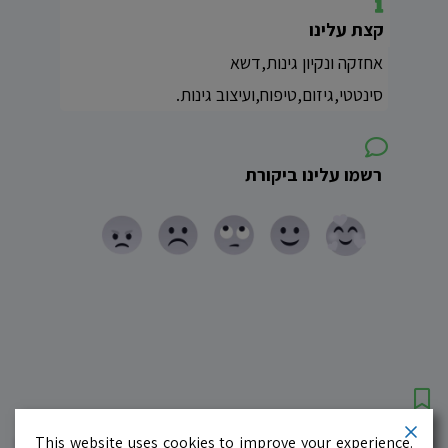
קצת עלינו
אחזקה ונקיון גינות,דשא
סינטטי,גיזום,טיפוח,ועיצוב גינות.
רשמו עלינו ביקורת
עסקים מומלצים!
רוצים גם? לחצו כאן
This website uses cookies to improve your experience.