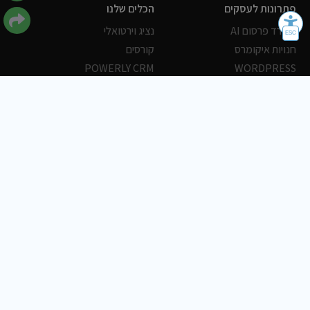
פתרונות לעסקים
הכלים שלנו
משרד פרסום AI
נציג וירטואלי
חנויות איקומרס
קורסים
POWERLY CRM
WORDPRESS
אחסון ושרתים
הלקוחות שלנו
פורטלים
עסקים
כתבות
אוכל
משרות
צריכים עזרה?
שלח פניה