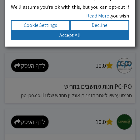
We'll assume you're ok with this, but you can opt-out if
10.0
לדף העסק
Read More
you wish.
Cookie Settings
Decline
מוניות רחובות בילו
Accept All
אפשר להזמין מונית בכל רגע 24/6
10.0
לדף העסק
PC-PO חנות מחשבים בחריש
הכנסו עכשיו לאתר הזמנות אונליין החדש שלנו pc-po.co.il
10.0
לדף העסק