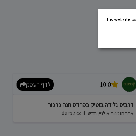
This website us
10.0
לדף העסק
דרביס גלידה בוטיק בפרדס חנה כרכור
אתר הזמנות אולניין חדש! derbis.co.il