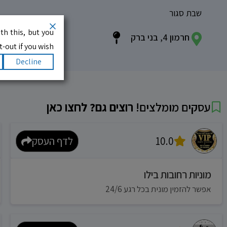
שבת סגור
th this, but you
חרמון 4, בני ברק
-out if you wish.
Decline
עסקים מומלצים!
רוצים גם? לחצו כאן
10.0
לדף העסק
מוניות רחובות בילו
אפשר להזמין מונית בכל רגע 24/6