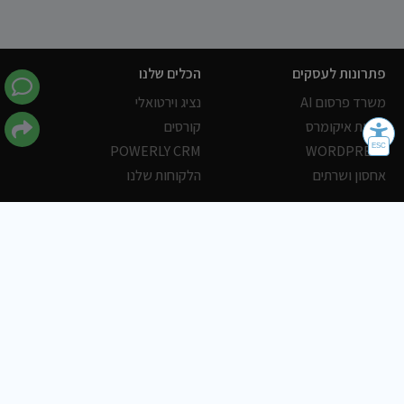
פתרונות לעסקים
הכלים שלנו
משרד פרסום AI
נציג וירטואלי
חנויות איקומרס
קורסים
POWERLY CRM
WORDPRESS
אחסון ושרתים
הלקוחות שלנו
פורטלים
עסקים
כתבות
אוכל
משרות
צריכים עזרה?
שלח פניה