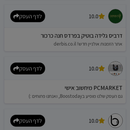
10.0
לדף העסק
דרביס גלידה בוטיק בפרדס חנה כרכור
אתר הזמנות אולניין חדש! derbis.co.il
10.0
לדף העסק
PCMARKET מיחשוב אישי
גם העסק שלנו מופיע בBoostoday, ואנחנו פתוחים :)
10.0
לדף העסק