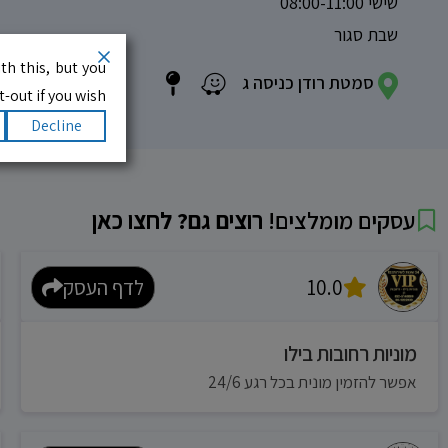
שישי 08:00-11:00
שבת סגור
th this, but you
סמטת רודן כניסה ג
-out if you wish.
Decline
עסקים מומלצים!
רוצים גם? לחצו כאן
10.0
לדף העסק
מוניות רחובות בילו
אפשר להזמין מונית בכל רגע 24/6