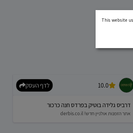
This website us
10.0
לדף העסק
דרביס גלידה בוטיק בפרדס חנה כרכור
אתר הזמנות אולניין חדש! derbis.co.il