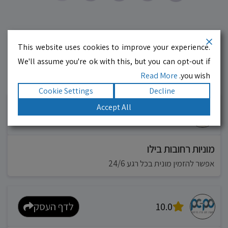
This website uses cookies to improve your experience.
We'll assume you're ok with this, but you can opt-out if
Read More
you wish.
עסקים מומלצים!
רוצים גם? לחצו כאן
Cookie Settings
Decline
Accept All
10.0
לדף העסק
מוניות רחובות בילו
אפשר להזמין מונית בכל רגע 24/6
10.0
לדף העסק