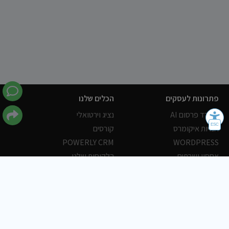
פתרונות לעסקים
הכלים שלנו
משרד פרסום AI
נציג וירטואלי
חנויות איקומרס
קורסים
POWERLY CRM
WORDPRESS
אחסון ושרתים
הלקוחות שלנו
פורטלים
עסקים
כתבות
אוכל