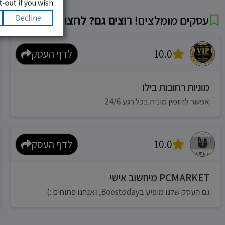
-out if you wish.
עסקים מומלצים!
רוצים גם? לחצו כאן
Decline
10.0
לדף העסק
מוניות רחובות בילו
אפשר להזמין מונית בכל רגע 24/6
10.0
לדף העסק
PCMARKET מיחשוב אישי
גם העסק שלנו מופיע בBoostoday, ואנחנו פתוחים :)