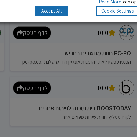
Read More
can opt
Accept All
Cookie Settings
10.0
לדף העסק
PC-PO חנות מחשבים בחריש
הכנסו עכשיו לאתר הזמנות אונליין החדש שלנו pc-po.co.il
10.0
לדף העסק
BOOSTODAY בית תוכנה לפיתוח אתרים
לקוח ממליץ: חווית שירות מעולם אחר