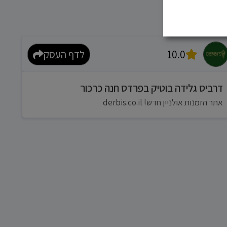
10.0
לדף העסק
דרביס גלידה בוטיק בפרדס חנה כרכור
אתר הזמנות אולניין חדש! derbis.co.il