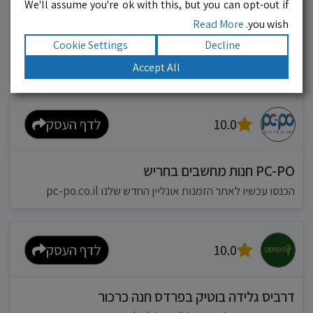
We'll assume you're ok with this, but you can opt-out if
Read More
you wish.
מוניות רחובות בילו
Cookie Settings
Decline
אפשר להזמין מונית בכל רגע 24/6
Accept All
10.0
לדף העסק
PC-PO חנות מחשבים בחריש
הכנסו עכשיו לאתר הזמנות אונליין החדש שלנו pc-po.co.il
10.0
לדף העסק
דרביס גלידה בוטיק בפרדס חנה כרכור