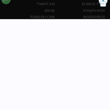
משרד פרסום AI
נציג וירטואלי
חנויות איקומרס
קורסים
POWERLY CRM
WORDPRESS
אחסון ושרתים
הלקוחות שלנו
פורטלים
עסקים
כתבות
אוכל
משרות
צריכים עזרה?
שלח פניה