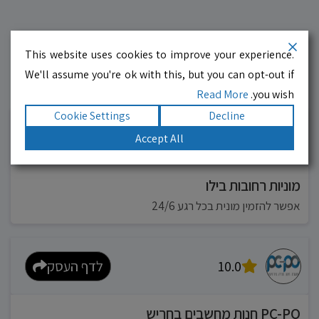
This website uses cookies to improve your experience.
We'll assume you're ok with this, but you can opt-out if
Read More
you wish.
עסקים מומלצים!
רוצים גם? לחצו כאן
Cookie Settings
Decline
10.0
לדף העסק
Accept All
מוניות רחובות בילו
אפשר להזמין מונית בכל רגע 24/6
10.0
לדף העסק
PC-PO חנות מחשבים בחריש