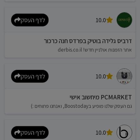
10.0
לדף העסק
דרביס גלידה בוטיק בפרדס חנה כרכור
אתר הזמנות אולניין חדש! derbis.co.il
10.0
לדף העסק
PCMARKET מיחשוב אישי
גם העסק שלנו מופיע בBoostoday, ואנחנו פתוחים :)
10.0
לדף העסק