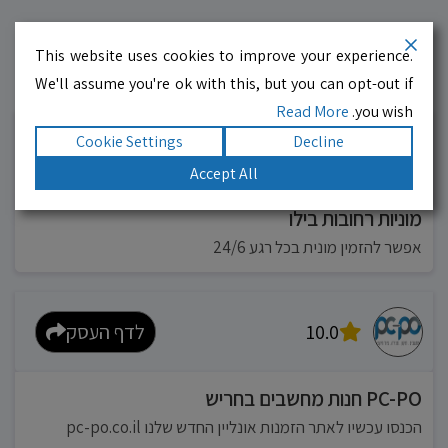
This website uses cookies to improve your experience.
We'll assume you're ok with this, but you can opt-out if
עסקים מומלצים!
רוצים גם? לחצו כאן
Read More
you wish.
Cookie Settings
Decline
10.0
לדף העסק
Accept All
מוניות רחובות בילו
אפשר להזמין מונית בכל רגע 24/6
10.0
לדף העסק
PC-PO חנות מחשבים בחריש
הכנסו עכשיו לאתר הזמנות אונליין החדש שלנו pc-po.co.il