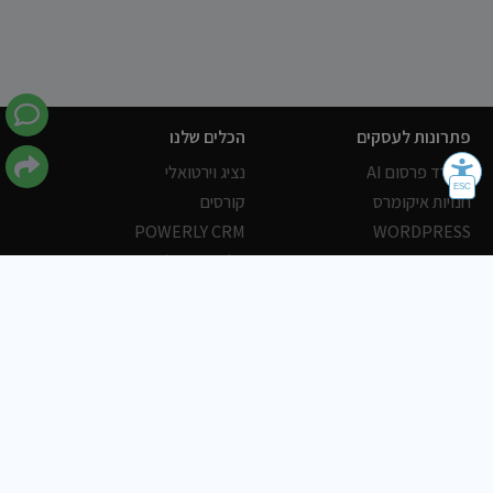
פתרונות לעסקים
הכלים שלנו
משרד פרסום AI
נציג וירטואלי
חנויות איקומרס
קורסים
POWERLY CRM
WORDPRESS
אחסון ושרתים
הלקוחות שלנו
פורטלים
עסקים
כתבות
אוכל
משרות
צריכים עזרה?