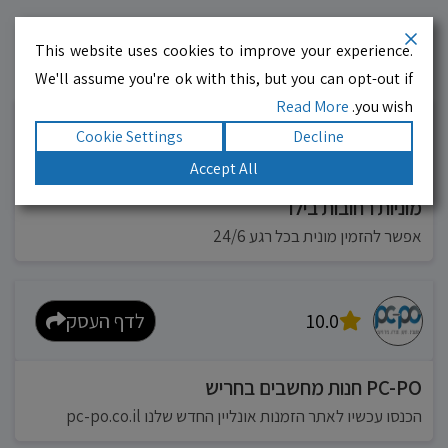
This website uses cookies to improve your experience.
We'll assume you're ok with this, but you can opt-out if
עסקים מומלצים!
רוצים גם? לחצו כאן
Read More
you wish.
Cookie Settings
Decline
10.0
לדף העסק
Accept All
מוניות רחובות בילו
אפשר להזמין מונית בכל רגע 24/6
10.0
לדף העסק
PC-PO חנות מחשבים בחריש
הכנסו עכשיו לאתר הזמנות אונליין החדש שלנו pc-po.co.il