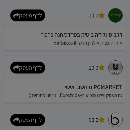
10.0
לדף העסק
דרביס גלידה בוטיק בפרדס חנה כרכור
אתר הזמנות אולניין חדש! derbis.co.il
10.0
לדף העסק
PCMARKET מיחשוב אישי
גם העסק שלנו מופיע בBoostoday, ואנחנו פתוחים :)
10.0
לדף העסק