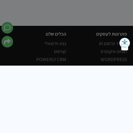
פתרונות לעסקים
הכלים שלנו
משרד פרסום AI
נציג וירטואלי
חנויות איקומרס
קורסים
POWERLY CRM
WORDPRESS
אחסון ושרתים
הלקוחות שלנו
פורטלים
עסקים
כתבות
אוכל
משרות
צריכים עזרה?