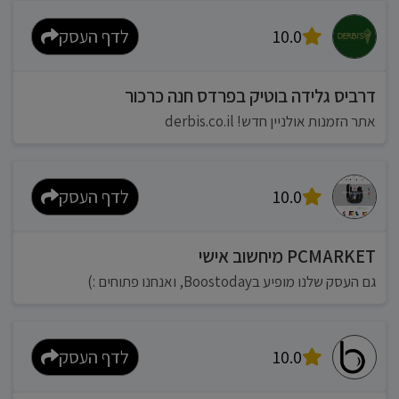
10.0
לדף העסק
דרביס גלידה בוטיק בפרדס חנה כרכור
אתר הזמנות אולניין חדש! derbis.co.il
10.0
לדף העסק
PCMARKET מיחשוב אישי
גם העסק שלנו מופיע בBoostoday, ואנחנו פתוחים :)
10.0
לדף העסק