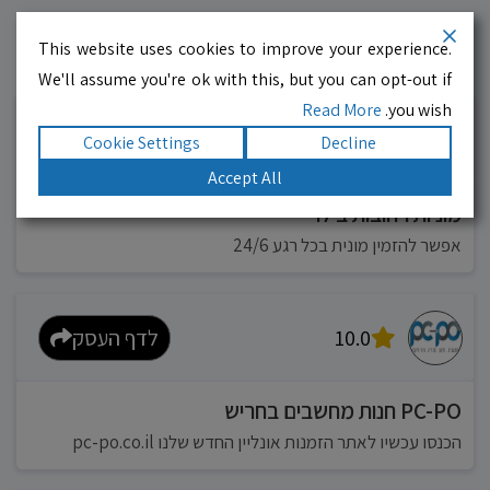
This website uses cookies to improve your experience.
עסקים מומלצים!
רוצים גם? לחצו כאן
We'll assume you're ok with this, but you can opt-out if
Read More
you wish.
10.0
לדף העסק
Cookie Settings
Decline
Accept All
מוניות רחובות בילו
אפשר להזמין מונית בכל רגע 24/6
10.0
לדף העסק
PC-PO חנות מחשבים בחריש
הכנסו עכשיו לאתר הזמנות אונליין החדש שלנו pc-po.co.il