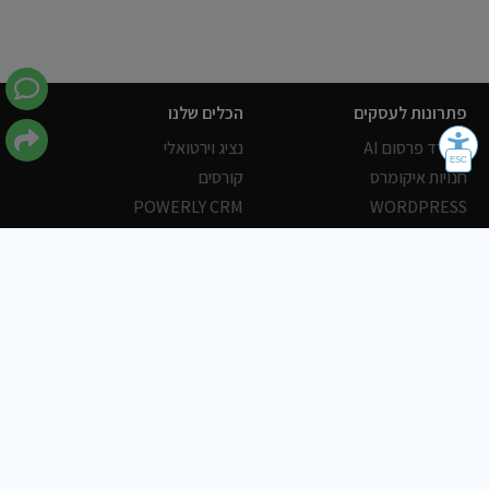
פתרונות לעסקים
הכלים שלנו
משרד פרסום AI
נציג וירטואלי
חנויות איקומרס
קורסים
POWERLY CRM
WORDPRESS
אחסון ושרתים
הלקוחות שלנו
פורטלים
עסקים
כתבות
אוכל
משרות
צריכים עזרה?
שלח פניה