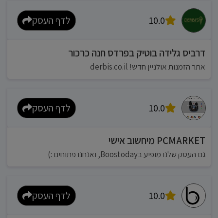
10.0
לדף העסק
דרביס גלידה בוטיק בפרדס חנה כרכור
אתר הזמנות אולניין חדש! derbis.co.il
10.0
לדף העסק
PCMARKET מיחשוב אישי
גם העסק שלנו מופיע בBoostoday, ואנחנו פתוחים :)
10.0
לדף העסק