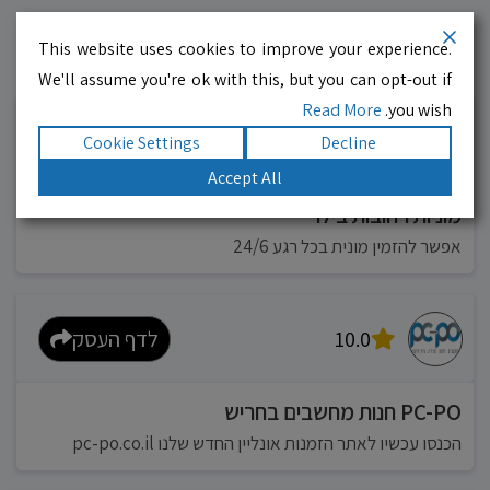
This website uses cookies to improve your experience.
עסקים מומלצים!
רוצים גם? לחצו כאן
We'll assume you're ok with this, but you can opt-out if
Read More
you wish.
10.0
לדף העסק
Cookie Settings
Decline
Accept All
מוניות רחובות בילו
אפשר להזמין מונית בכל רגע 24/6
10.0
לדף העסק
PC-PO חנות מחשבים בחריש
הכנסו עכשיו לאתר הזמנות אונליין החדש שלנו pc-po.co.il