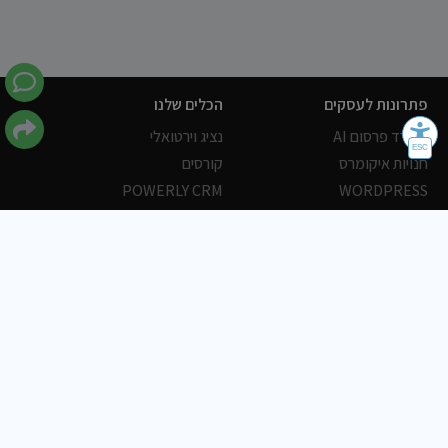
פתרונות לעסקים
הכלים שלנו
משרד פרסום AI
נציג וירטואלי
חנויות איקומרס
קורסים
POWERLY CRM
WORDPRESS
אחסון ושרתים
הלקוחות שלנו
פורטלים
עסקים
כתבות
אוכל
משרות
צריכים עזרה?
שלח פניה