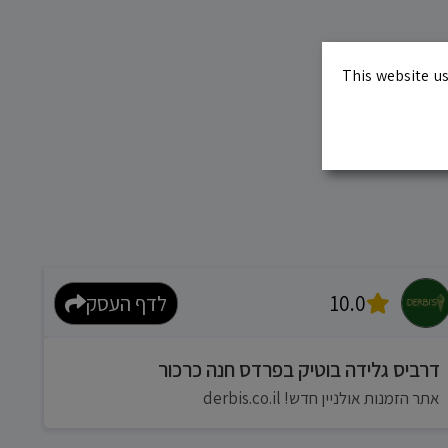
This website us
10.0
לדף העסק
דרביס גלידה בוטיק בפרדס חנה כרכור
אתר הזמנות אולניין חדש! derbis.co.il