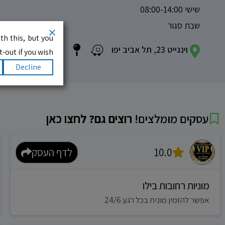
שישי 08:00-14:00
שבת סגור
th this, but you
וינגייט 23, תל אביב יפו
-out if you wish.
Decline
עסקים מומלצים!
רוצים גם? לחצו כאן
10.0
לדף העסק
מוניות רחובות בילו
אפשר להזמין מונית בכל רגע 24/6