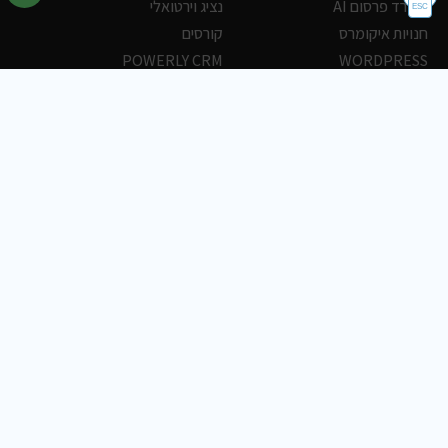
משרד פרסום AI
נציג וירטואלי
חנויות איקומרס
קורסים
POWERLY CRM
WORDPRESS
אחסון ושרתים
הלקוחות שלנו
פורטלים
עסקים
כתבות
אוכל
משרות
צריכים עזרה?
שלח פניה