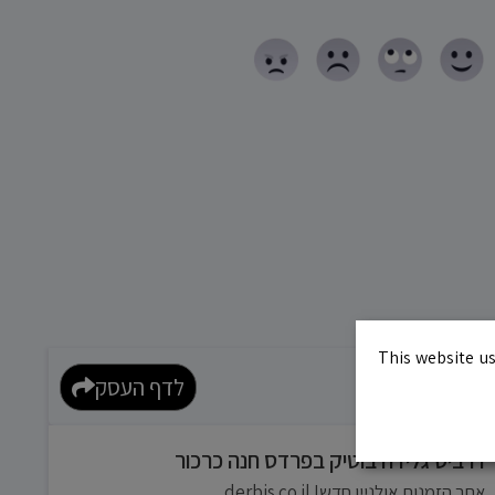
This website us
10.0
לדף העסק
דרביס גלידה בוטיק בפרדס חנה כרכור
אתר הזמנות אולניין חדש! derbis.co.il