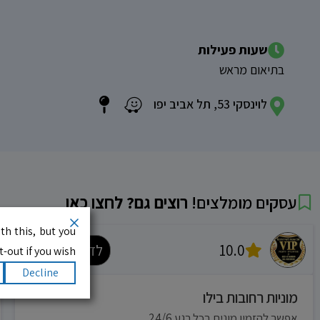
שעות פעילות
בתיאום מראש
לוינסקי 53, תל אביב יפו
עסקים מומלצים!
רוצים גם? לחצו כאן
th this, but you
10.0
לדף העסק
-out if you wish.
Decline
מוניות רחובות בילו
אפשר להזמין מונית בכל רגע 24/6