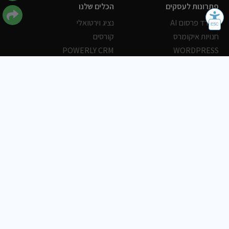
פתרונות לעסקים
הכלים שלנו
משרד פרסום AI
נציג וירטואלי
חנויות איקומרס
קורסים
POWERLY CRM
WORDPRESS
אחסון ושרתים
הלקוחות שלנו
פורטלים
עסקים
כתבות
אוכל
משרות
צריכים עזרה?
שלח פניה