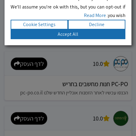
We'll assume you're ok with this, but you can opt-out if
10.0
לדף העסק
Read More
you wish.
Cookie Settings
Decline
מוניות רחובות בילו
Accept All
אפשר להזמין מונית בכל רגע 24/6
10.0
לדף העסק
PC-PO חנות מחשבים בחריש
הכנסו עכשיו לאתר הזמנות אונליין החדש שלנו pc-po.co.il
10.0
לדף העסק