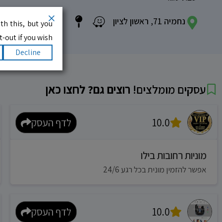
נחמיה 71, ראשון לציון
th this, but you
-out if you wish.
Decline
עסקים מומלצים!
רוצים גם? לחצו כאן
10.0
לדף העסק
מוניות רחובות בילו
אפשר להזמין מונית בכל רגע 24/6
10.0
לדף העסק