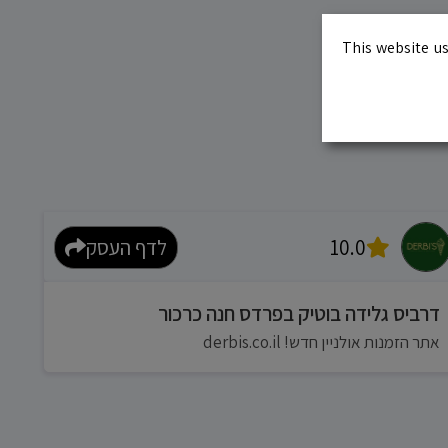
This website us
10.0
לדף העסק
דרביס גלידה בוטיק בפרדס חנה כרכור
אתר הזמנות אולניין חדש! derbis.co.il