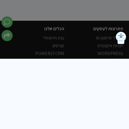
פתרונות לעסקים
הכלים שלנו
משרד פרסום AI
נציג וירטואלי
חנויות איקומרס
קורסים
POWERLY CRM
WORDPRESS
אחסון ושרתים
הלקוחות שלנו
פורטלים
עסקים
כתבות
אוכל
משרות
צריכים עזרה?
שלח פניה