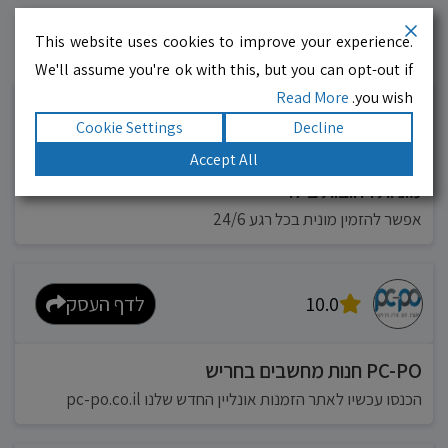
This website uses cookies to improve your experience.
עסקים מומלצים!
רוצים גם? לחצו כאן
We'll assume you're ok with this, but you can opt-out if
Read More
you wish.
10.0
לדף העסק
Cookie Settings
Decline
Accept All
מוניות רחובות בילו
אפשר להזמין מונית בכל רגע 24/6
10.0
לדף העסק
PC-PO חנות מחשבים בחריש
הכנסו עכשיו לאתר הזמנות אונליין החדש שלנו pc-po.co.il