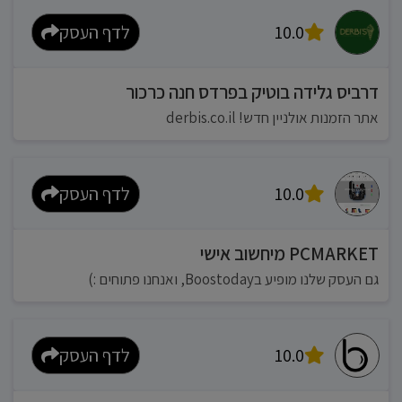
10.0
לדף העסק
דרביס גלידה בוטיק בפרדס חנה כרכור
אתר הזמנות אולניין חדש! derbis.co.il
10.0
לדף העסק
PCMARKET מיחשוב אישי
גם העסק שלנו מופיע בBoostoday, ואנחנו פתוחים :)
10.0
לדף העסק