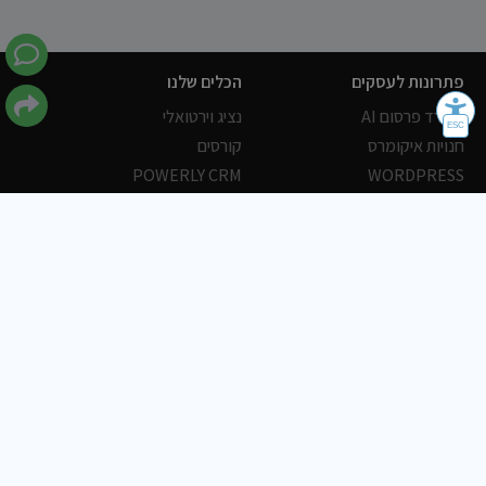
פתרונות לעסקים
הכלים שלנו
משרד פרסום AI
נציג וירטואלי
חנויות איקומרס
קורסים
POWERLY CRM
WORDPRESS
אחסון ושרתים
הלקוחות שלנו
פורטלים
עסקים
כתבות
אוכל
משרות
צריכים עזרה?
שלח פניה