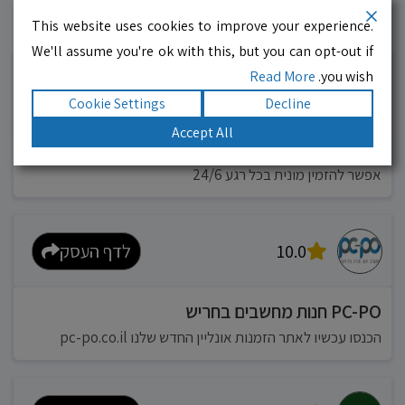
This website uses cookies to improve your experience.
עסקים מומלצים!
רוצים גם? לחצו כאן
We'll assume you're ok with this, but you can opt-out if
Read More
you wish.
10.0
לדף העסק
Cookie Settings
Decline
Accept All
מוניות רחובות בילו
אפשר להזמין מונית בכל רגע 24/6
10.0
לדף העסק
PC-PO חנות מחשבים בחריש
הכנסו עכשיו לאתר הזמנות אונליין החדש שלנו pc-po.co.il