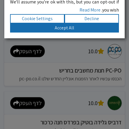
We'll assume you're ok with this, but you can opt-out if
Read More
you wish.
מוניות רחובות בילו
Cookie Settings
Decline
אפשר להזמין מונית בכל רגע 24/6
Accept All
10.0
לדף העסק
PC-PO חנות מחשבים בחריש
הכנסו עכשיו לאתר הזמנות אונליין החדש שלנו pc-po.co.il
10.0
לדף העסק
דרביס גלידה בוטיק בפרדס חנה כרכור