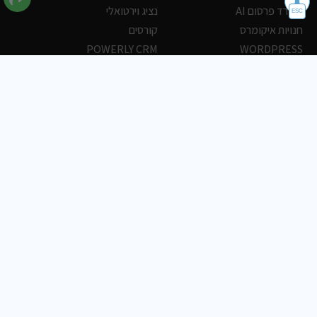
משרד פרסום AI
נציג וירטואלי
חנויות איקומרס
קורסים
POWERLY CRM
WORDPRESS
אחסון ושרתים
הלקוחות שלנו
פורטלים
עסקים
כתבות
אוכל
משרות
צריכים עזרה?
שלח פניה