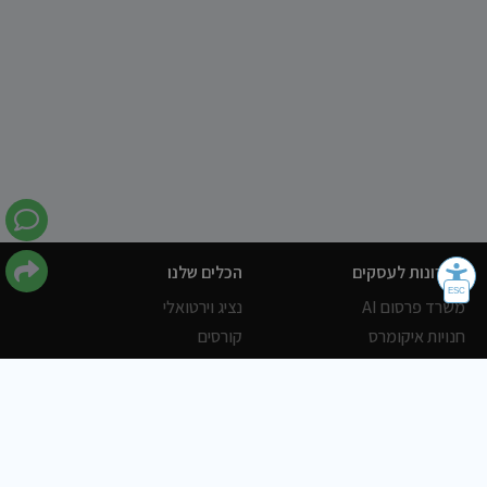
פתרונות לעסקים
הכלים שלנו
משרד פרסום AI
נציג וירטואלי
חנויות איקומרס
קורסים
POWERLY CRM
WORDPRESS
אחסון ושרתים
הלקוחות שלנו
פורטלים
עסקים