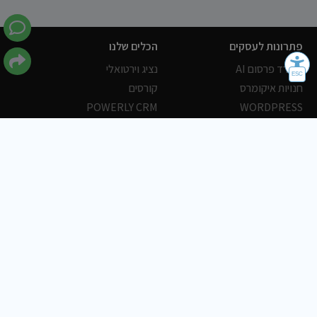
פתרונות לעסקים
הכלים שלנו
משרד פרסום AI
נציג וירטואלי
חנויות איקומרס
קורסים
POWERLY CRM
WORDPRESS
אחסון ושרתים
הלקוחות שלנו
פורטלים
עסקים
כתבות
אוכל
משרות
צריכים עזרה?
שלח פניה