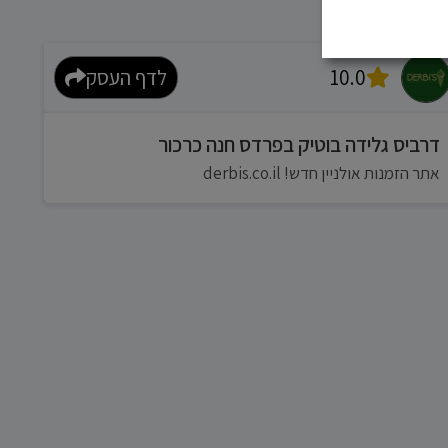
10.0
לדף העסק
דרביס גלידה בוטיק בפרדס חנה כרכור
אתר הזמנות אולניין חדש! derbis.co.il