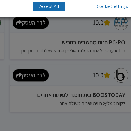
Accept All
Cookie Settings
10.0
לדף העסק
PC-PO חנות מחשבים בחריש
הכנסו עכשיו לאתר הזמנות אונליין החדש שלנו pc-po.co.il
10.0
לדף העסק
BOOSTODAY בית תוכנה לפיתוח אתרים
לקוח ממליץ: חווית שירות מעולם אחר