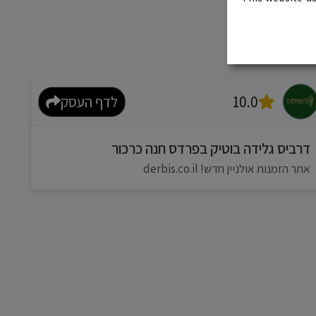
10.0
לדף העסק
דרביס גלידה בוטיק בפרדס חנה כרכור
אתר הזמנות אולניין חדש! derbis.co.il