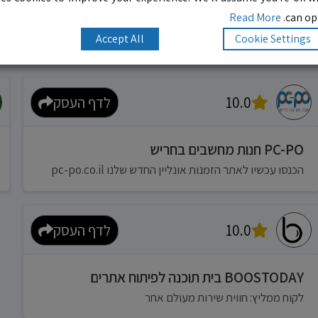
Read More
can opt
Accept All
Cookie Settings
10.0
לדף העסק
PC-PO חנות מחשבים בחריש
הכנסו עכשיו לאתר הזמנות אונליין החדש שלנו pc-po.co.il
10.0
לדף העסק
BOOSTODAY בית תוכנה לפיתוח אתרים
לקוח ממליץ: חווית שירות מעולם אחר