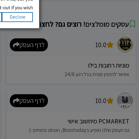
-out if you wish.
Decline
עסקים מומלצים!
רוצים גם? לחצו כאן
10.0
לדף העסק
מוניות רחובות בילו
אפשר להזמין מונית בכל רגע 24/6
10.0
לדף העסק
PCMARKET מיחשוב אישי
גם העסק שלנו מופיע בBoostoday, ואנחנו פתוחים :)