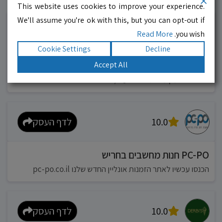
עסקים מומלצים!
רוצים גם? לחצו כאן
This website uses cookies to improve your experience.
We'll assume you're ok with this, but you can opt-out if
10.0
לדף העסק
Read More
you wish.
Cookie Settings
Decline
מוניות רחובות בילו
Accept All
אפשר להזמין מונית בכל רגע 24/6
10.0
לדף העסק
PC-PO חנות מחשבים בחריש
הכנסו עכשיו לאתר הזמנות אונליין החדש שלנו pc-po.co.il
10.0
לדף העסק