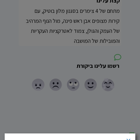
קצת עלינו
מתחם של 4 צימרים בסגנון מלון בוטיק, עם
קירות מצופים אבן ראש פינה, מול הנוף המרהיב
של העמק והגולן, צמוד לאטרקציות העקריות
והמובילות של המושבה
רשמו עלינו ביקורת