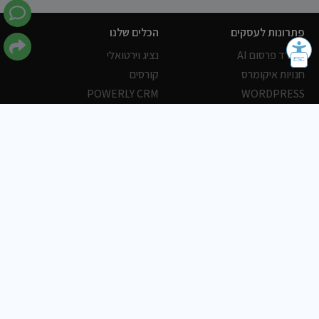
פתרונות לעסקים
הכלים שלנו
משרד פרסום AI
נציג וירטואלי
חנויות איקומרס
קורסים
POWERLY CRM
WORDPRESS
אחסון ושרתים
הלקוחות שלנו
פורטלים
עסקים
כתבות
אוכל
משרות
צריכים עזרה?
שלח פניה