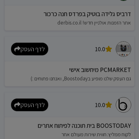
דרביס גלידה בוטיק בפרדס חנה כרכור
אתר הזמנות אולניין חדש! derbis.co.il
10.0
לדף העסק
PCMARKET מיחשוב אישי
גם העסק שלנו מופיע בBoostoday, ואנחנו פתוחים :)
10.0
לדף העסק
BOOSTODAY בית תוכנה לפיתוח אתרים
לקוח ממליץ: חווית שירות מעולם אחר