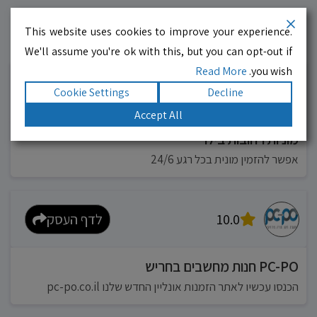
This website uses cookies to improve your experience.
עסקים מומלצים!
רוצים גם? לחצו כאן
We'll assume you're ok with this, but you can opt-out if
Read More
you wish.
10.0
לדף העסק
Cookie Settings
Decline
Accept All
מוניות רחובות בילו
אפשר להזמין מונית בכל רגע 24/6
10.0
לדף העסק
PC-PO חנות מחשבים בחריש
הכנסו עכשיו לאתר הזמנות אונליין החדש שלנו pc-po.co.il