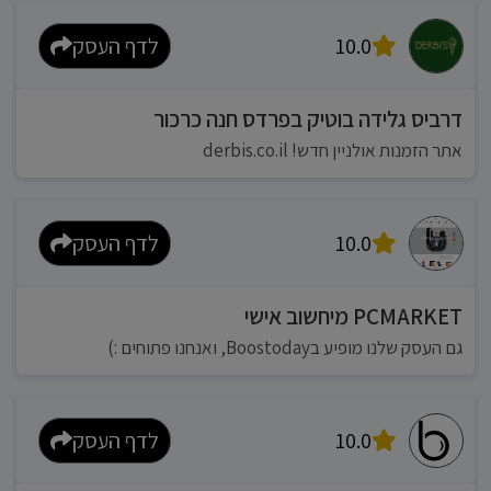
10.0
לדף העסק
דרביס גלידה בוטיק בפרדס חנה כרכור
אתר הזמנות אולניין חדש! derbis.co.il
10.0
לדף העסק
PCMARKET מיחשוב אישי
גם העסק שלנו מופיע בBoostoday, ואנחנו פתוחים :)
10.0
לדף העסק