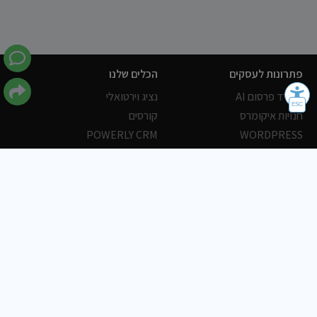
פתרונות לעסקים
הכלים שלנו
משרד פרסום AI
נציג וירטואלי
חנויות איקומרס
קורסים
POWERLY CRM
WORDPRESS
אחסון ושרתים
הלקוחות שלנו
פורטלים
עסקים
כתבות
אוכל
משרות
צריכים עזרה?
שלח פניה