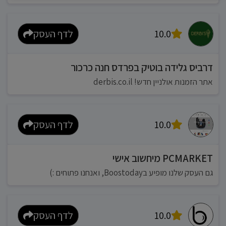
10.0
לדף העסק
דרביס גלידה בוטיק בפרדס חנה כרכור
אתר הזמנות אולניין חדש! derbis.co.il
10.0
לדף העסק
PCMARKET מיחשוב אישי
גם העסק שלנו מופיע בBoostoday, ואנחנו פתוחים :)
10.0
לדף העסק