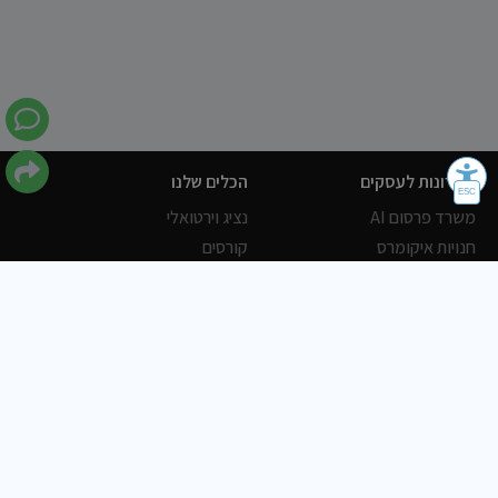
פתרונות לעסקים
הכלים שלנו
משרד פרסום AI
נציג וירטואלי
חנויות איקומרס
קורסים
POWERLY CRM
WORDPRESS
אחסון ושרתים
הלקוחות שלנו
פורטלים
עסקים
כתבות
אוכל
משרות