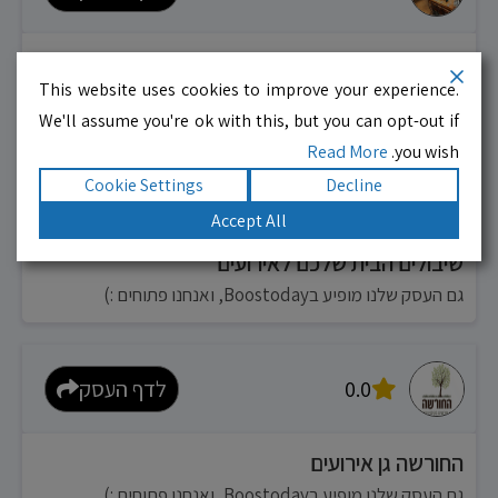
גן אירועים בפרדס חנה White
This website uses cookies to improve your experience.
גם העסק שלנו מופיע בBoostoday, ואנחנו פתוחים :)
We'll assume you're ok with this, but you can opt-out if
Read More
you wish.
Cookie Settings
Decline
0.0
לדף העסק
Accept All
שיבולים הבית שלכם לאירועים
גם העסק שלנו מופיע בBoostoday, ואנחנו פתוחים :)
0.0
לדף העסק
החורשה גן אירועים
גם העסק שלנו מופיע בBoostoday, ואנחנו פתוחים :)