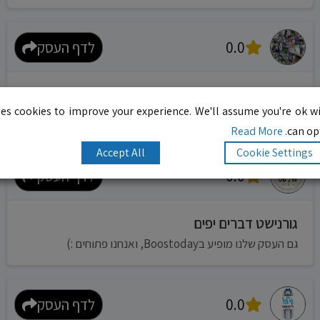
0.0
לדף העסק
כלבו שי לבית
es cookies to improve your experience. We'll assume you're ok wi
גם העסק שלנו מופיע בBoostoday, ואנחנו פתוחים :)
Read More
can opt
Accept All
Cookie Settings
0.0
לדף העסק
גורנישט דברים יפים
גם העסק שלנו מופיע בBoostoday, ואנחנו פתוחים :)
0.0
לדף העסק