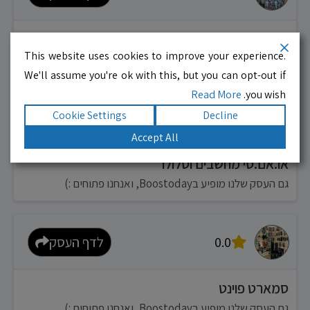
לוח M
This website uses cookies to improve your experience.
גם העסק שלנו מופיע בBoostoday, ואנחנו פתוחים :)
We'll assume you're ok with this, but you can opt-out if
Read More
you wish.
Cookie Settings
Decline
0.0
לדף העסק
Accept All
או.אם.סי מחשבים וסלולר
גם העסק שלנו מופיע בBoostoday, ואנחנו פתוחים :)
0.0
לדף העסק
סמארט פוינט
גם העסק שלנו מופיע בBoostoday, ואנחנו פתוחים :)