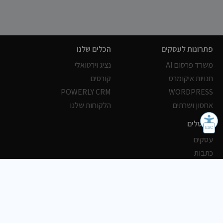
פתרונות לעסקים
הכלים שלנו
משרד פרסום AI
נציג וירטואלי
חנויות איקומרס
קורסים
POWERLY CRM
WORDPRESS
אחסון ושרתים
הלקוחות שלנו
פורטלים
עסקים
כתבות
אוכל
משרות
צריכים עזרה?
שלח פניה