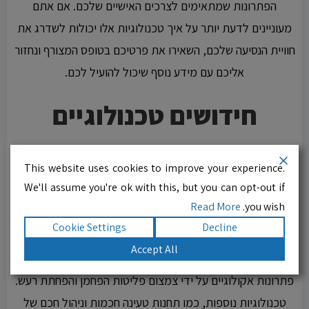
הפתרונות שמתאימים לצרכים האישיים שלכם. אם אתם
מעוניינים לדעת יותר על איך טכנולוגיות אלו יכולות לשדרג את
חוויית הנסיעה שלכם, השאירו את פרטיכם בטופס המצורף ונחזור
אליכם עם מידע נוסף שיכול להועיל לכם.
חידושים טכנולוגיים
שהופכים את התחבורה
This website uses cookies to improve your experience.
ליותר ירוקה
We'll assume you're ok with this, but you can opt-out if
Read More
you wish.
המעבר לטכנולוגיות חדשות בתחום התחבורה תורם לשיפור
Cookie Settings
Decline
משמעותי בסביבה ובאיכות החיים העירונית. כלי רכב חשמליים,
Accept All
שכוללים את המהפכה הירוקה של התחבורה המודרנית, מציעים
פתרונות אקולוגיים על ידי צמצום פליטות הפחמן והפחתת רעש.
טכנולוגיות נוספות, כמו תחנות טעינה חכמות וניהול חכם של