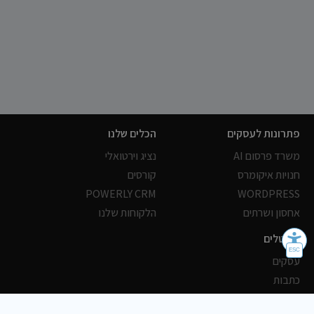
פתרונות לעסקים
הכלים שלנו
משרד פרסום AI
נציג וירטואלי
חנויות איקומרס
קורסים
POWERLY CRM
WORDPRESS
אחסון ושרתים
הלקוחות שלנו
פורטלים
עסקים
כתבות
אוכל