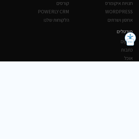
חנויות איקומרס
קורסים
POWERLY CRM
WORDPRESS
אחסון ושרתים
הלקוחות שלנו
פורטלים
עסקים
כתבות
אוכל
משרות
צריכים עזרה?
שלח פניה
2018-2026 כל הזכויות שמורות © Boostoday