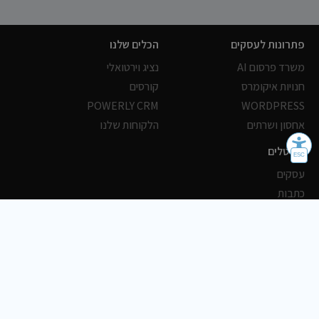
פתרונות לעסקים
הכלים שלנו
משרד פרסום AI
נציג וירטואלי
חנויות איקומרס
קורסים
POWERLY CRM
WORDPRESS
אחסון ושרתים
הלקוחות שלנו
פורטלים
עסקים
כתבות
אוכל
משרות
צריכים עזרה?
שלח פניה