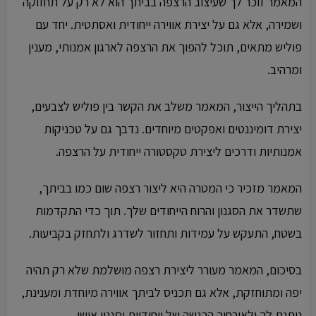
המאמר זוכר לך שעיצוב הרצפה בביתך הוא לא רק על תחזוקה
ושמירה, אלא גם על יצירת אווירה ייחודית ואסתטית. יחד עם
פוליש מתאים, תוכל להפוך את הרצפה לארגון אמנותי, מענין
ומרהיב.
בתהליך הייצור, המאמר משלב את הקשר בין פוליש לצבעים,
יצירת דומיננטים ואפקטים מיוחדים. נדבך גם על טכניקות
אמנותיות ודרכים ליצירת טקסטורה ייחודית על הרצפה.
המאמר מזכיר כי המטרה היא ליצור רצפה שום כמו בביתך,
שתשדר את הסגנון והרוח הייחודים שלך. תוך כדי התקדמות
בשטח, התעקש על עמידות ותחזור לשדרג ולתחזק בקביעות.
בסיכום, המאמר מעורר ליצירת רצפה מושלמת שלא רק תהיה
יפה ומתוחזקת, אלא גם תכניס לביתך אווירה מיוחדת ומענינת,
נותנת לך ולאורחיך הרגשה של ייחודיות וסגנון אישי.