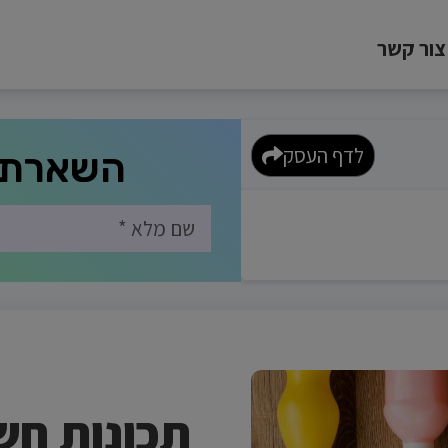
צור קשר
לדף העסק
השארת 
תכונות חש