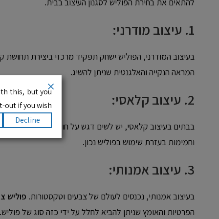
להתאים את בחירת הפוליש לסגנון העיצוב בבית.
1. עיצוב מודרני:
בעיצוב המודרני, הפוליש ישחק תפקיד מרכזי ביצירת תחושת קר
המראה הנקייה והאלגנטית שניתן להשיג.
th this, but you
2. עיצוב קלאסי:
-out if you wish.
Decline
בבתים בעיצוב קלאסי, יש לשים דגש על חומרים איכותיים וגווני
וחמימות בעזרת שימוש בפוליש נכון.
3. עיצוב אמנותי:
בעיצוב אמנותי, נכנסים לעולם של צבעים וטקסטורות.
פוליש צב
הפרטיות והאומץ שניתן להביא לחלל על ידי כזה סוג של פוליש.