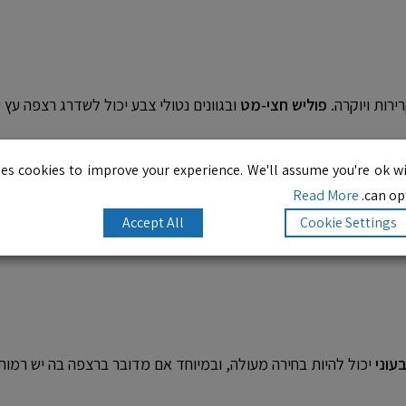
ירות ויוקרה.
פוליש חצי-מט
ובגוונים נטולי צבע יכול לשדרג רצפה עץ
es cookies to improve your experience. We'll assume you're ok wi
Read More
can opt
Accept All
Cookie Settings
ם חמים.
פוליש ברק
יכול לספק לרצפה מראה מבריקה ולהקטין את מרא
עוני
יכול להיות בחירה מעולה, ובמיוחד אם מדובר ברצפה בה יש רמות