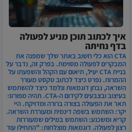
איך לכתוב תוכן מניע לפעולה
בדף נחיתה
CTA הוא כלי חשוב באתר שלך שמפנה את
המבקרים לפעולה מסוימת. בפרק זה, נדבר על
בניית CTA יעיל, תיאום עם הקהל והשפעתו על
ההמרות. נפרט כיצד לכתוב טקסט מעורר
השראה, נבחן דוגמאות ונלמד כיצד להשתמש
בעיצוב ובצבעים לקידום ה-CTA. תהיה מפורט:
תאר את הפעולה בצורה ברורה ומדויקת. היי
יקר: השתמש בשפה דינמית ומעוררת השראה.
קריא ומשכנע: השתמש במילים שמעוררות
רצון לפעולה. דוגמאות מוצלחות: "התחילו עוד