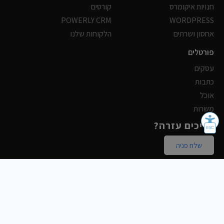
חנויות איקומרס
קורסים
POWERLY CRM
WORDPRESS
אחסון ושרתים
הלקוחות שלנו
פורטלים
עסקים
כתבות
אוכל
משרות
צריכים עזרה?
שלח פניה
2018-2026 כל הזכויות שמורות © Boostoday