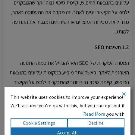
עליונים בתוצאות החיפוש, קיימת סיכוי גבוה יותר שהמבקרים
ילחצו על הקישור ויגיעו לאתר. זה מקדם את התעסוקה באתר,
מגדיל את מכירות המוצרים או השירותים ומגביר את התודעה
למותג.
1.2 חשיבות SEO
המטרה העיקרית של SEO היא להגדיל את כמות התנועה
האורגנית לאתר. כאשר אתר מופיע במקומות עליונים בתוצאות
החיפוש, קיימת סיכוי גבוה יותר שהמבקרים ילחצו על הקישור
ויגיעו לאתר. זה מקדם את התעסוקה באתר, מגדיל את מכירות
This website uses cookies to improve your experience.
המוצרים או השירותים ומגביר את התודעה למותג.
We'll assume you're ok with this, but you can opt-out if
Read More
you wish.
בנוסף, כאשר התוכן מתאים ומקטין את ניתוב המשתמשים
Cookie Settings
Decline
בחיפושים, הוא מסייע לבניית אמון ואפקטיביות על המותג. זה
Accept All