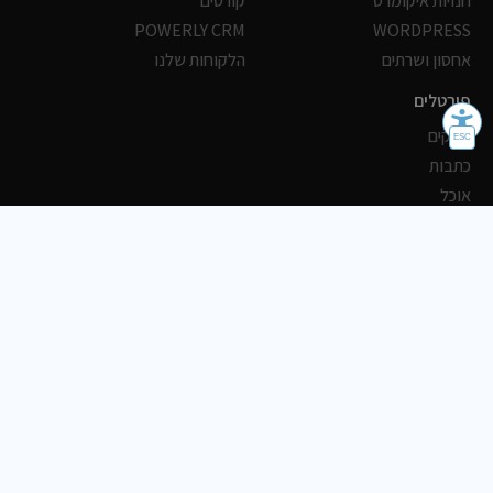
חנויות איקומרס
קורסים
POWERLY CRM
WORDPRESS
אחסון ושרתים
הלקוחות שלנו
פורטלים
עסקים
כתבות
אוכל
משרות
צריכים עזרה?
שלח פניה
2018-2026 כל הזכויות שמורות © Boostoday
תקנון
מדיניות פרטיות
הצהרת נגישות