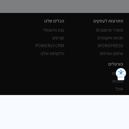
פתרונות לעסקים
הכלים שלנו
משרד פרסום AI
נציג וירטואלי
חנויות איקומרס
קורסים
POWERLY CRM
WORDPRESS
אחסון ושרתים
הלקוחות שלנו
פורטלים
עסקים
כתבות
אוכל
משרות
צריכים עזרה?
שלח פניה