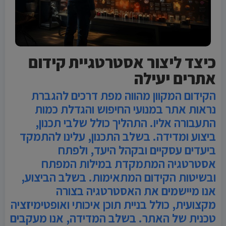
כיצד ליצור אסטרטגיית קידום
אתרים יעילה
הקידום המקוון מהווה מפת דרכים להגברת
נראות אתר במנועי החיפוש והגדלת כמות
התעבורה אליו. התהליך כולל שלבי תכנון,
ביצוע ומדידה. בשלב התכנון, עלינו להתמקד
ביעדים עסקיים ובקהל היעד, ולפתח
אסטרטגיה המתמקדת במילות המפתח
ובשיטות הקידום המתאימות. בשלב הביצוע,
אנו מיישמים את האסטרטגיה בצורה
מקצועית, כולל בניית תוכן איכותי ואופטימיזציה
טכנית של האתר. בשלב המדידה, אנו מעקבים